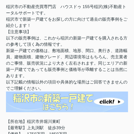
稲沢市の不動産売買専門店 ハウスドゥ 155号稲沢(株)不動産ト
ータルサポートです。
稲沢市で新築一戸建てをお探しの方に向けて過去の販売事例をご
紹介します！
【注意事項】
以下の販売事例は、これから稲沢の新築一戸建てを購入される方
の参考して頂く為の情報です。
新築一戸建ての価格は、敷地面積、地形、間口、奥行き、道路幅
員、建物面積、建物グレード、周辺環境等はもちろん、売主業者
のご事情、販売状況により大きく左右されます。同じエリアの新
築一戸建てであっても販売事例と価格等が乖離することは当然に
あります。
以下記載の情報以外の項目や具体的な場所はご回答できませんの
でご理解ください。
【所在地】稲沢市井堀川東町
【最寄駅】上丸渕駅 徒歩39分
【価格】 1750万円～1850万円