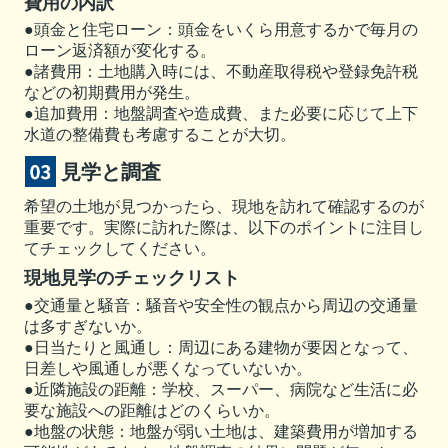
費用の内訳
●頭金と住宅ローン：頭金をいくら用意するかで毎月の
ローン返済額が変化する。
●諸費用：土地購入時には、不動産取得税や登録免許税
などの初期費用が発生。
●追加費用：地盤調査や造成費、また必要に応じて上下
水道の整備費も考慮することが大切。
見学と調査
希望の土地が見つかったら、現地を訪れて確認するのが
重要です。実際に訪れた際は、以下のポイントに注目し
てチェックしてください。
現地見学のチェックリスト
●交通量と騒音：騒音や安全性の観点から周辺の交通量
は多すぎないか。
●日当たりと風通し：周辺にある建物が要因となって、
日差しや風通しが悪くなっていないか。
●近隣施設の距離：学校、スーパー、病院など生活に必
要な施設への距離はどのくらいか。
●地盤の状態：地盤が弱い土地は、建築費用が増加する