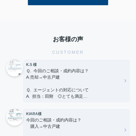
くくなったりしますよね。また、
近...
お客様の声
CUSTOMER
K.S 様
Ｑ. 今回のご相談・成約内容は？
A.売却→中古戸建
Ｑ. エージェントの対応について
A. 担当：田附 ◎とても満足
Ｑ. ご友人や知人が不動産の購入や売却を考えてい
KIARA様
る場合、当店を薦めようと思いますか？
今回のご相談・成約内容は？
A.はい
購入→中古戸建
Ｑ. 当店へのご意見やご要望、担当エージェントへ