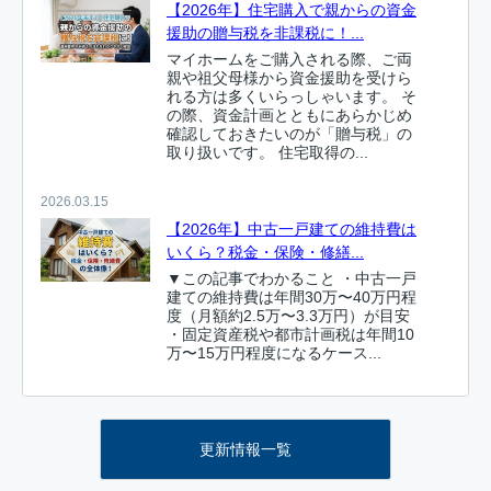
【2026年】住宅購入で親からの資金
援助の贈与税を非課税に！...
マイホームをご購入される際、ご両
親や祖父母様から資金援助を受けら
れる方は多くいらっしゃいます。 そ
の際、資金計画とともにあらかじめ
確認しておきたいのが「贈与税」の
取り扱いです。 住宅取得の...
2026.03.15
【2026年】中古一戸建ての維持費は
いくら？税金・保険・修繕...
▼この記事でわかること ・中古一戸
建ての維持費は年間30万〜40万円程
度（月額約2.5万〜3.3万円）が目安
・固定資産税や都市計画税は年間10
万〜15万円程度になるケース...
2026.03.10
【2026年】省エネ基準適合義務化と
更新情報一覧
は？2025年以降の住宅...
この記事でわかること ・2025年4月