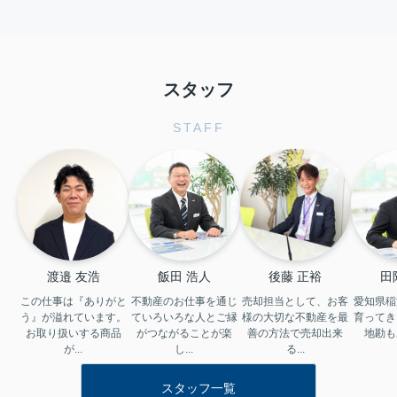
以降に着工する新築住宅では、省エ
ネ基準への適合が義務化されている
・2030年頃には、住宅の省エネ基準
がZEH水準へ引き上げら...
スタッフ
2026.03.04
【2026年】後悔しない中古一戸建て
STAFF
の選び方！稲沢市で理想の...
▼この記事で分かること ・中古一戸
建ては価格だけでなく、築年数や耐
震基準を確認することが重要。 ・内
見では水回りや外壁、屋根など建物
の状態を細かく確認する。 ・リノ
ベ...
2026.02.28
渡邉 友浩
飯田 浩人
後藤 正裕
田
【2026年】水回りのリフォーム時期
この仕事は『ありがと
不動産のお仕事を通じ
売却担当として、お客
愛知県稲
と相場をご紹介！稲沢市で...
う』が溢れています。
ていろいろな人とご縁
様の大切な不動産を最
育ってき
住まいの水回り、特にキッチンや浴
お取り扱いする商品
がつながることが楽
善の方法で売却出来
地勘も
室、トイレ、洗面所は、毎日の暮ら
が...
し...
る...
しに欠かせない場所です。 しかし、
そうした水回りの設備は築年数が経
スタッフ一覧
つとともに、古くなったり、使いに