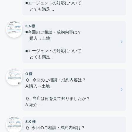
■エージェントの対応について
のアドバイスやメッセージ等、何でもお書き下さ
とても満足
い。
A.頑張っていただきました。
■ご友人や知人が不動産の購入や売却を考えている
K.N様
場合、当店を薦めようと思いますか？
■今回のご相談・成約内容は？
はい
購入→土地
■当店へのご意見やご要望、担当エージェントへの
■エージェントの対応について
アドバイスやメッセージ等、何でもお書き下さい。
とても満足
Thank you so much for assisting us very kindly.
Especially Mr.MASAYA he is the best.
■ご友人や知人が不動産の購入や売却を考えている
O 様
場合、当店を薦めようと思いますか？
Ｑ. 今回のご相談・成約内容は？
はい
A.購入→土地
■当店へのご意見やご要望、担当エージェントへの
Ｑ. 当店は何を見て知りましたか？
アドバイスやメッセージ等、何でもお書き下さい。
A.紹介
初めての事でわからない部々をていねいに教えて
いただきました。
Ｑ. エージェントの対応について
不安な気持ちや、グチにも対応いただいて本当に
S.K 様
A. 担当：田附 ◎とても満足
感謝しています。
Ｑ. 今回のご相談・成約内容は？