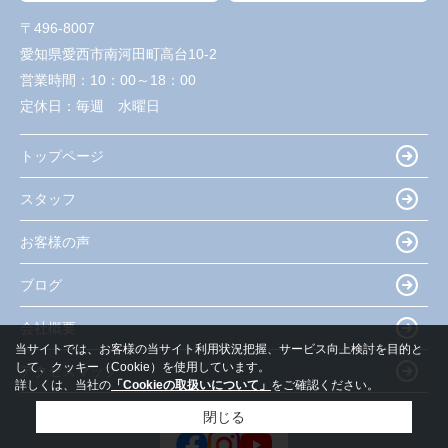
〒496-8007
愛知県愛西市南河田町高台10-2
営業時間：
10：00～18：00
定休日：
毎週 水曜日
トップページ
スタッフ
お客様の声
ブログ
会社概要
当サイトでは、お客様の当サイト利用状況把握、サービス向上検討を目的と
して、クッキー（Cookie）を使用しています。
アクセスマップ
詳しくは、当社の
「Cookieの取扱いについて」
をご確認ください。
閉じる