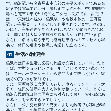
す。稲沢駅から名古屋市中心部の主要スポットである名
駅までは電車で約20分、栄駅までは約30分、中部国際空
港へも電車や車で約1時間とアクセス良好です。鉄道で
は、JR東海道本線の「稲沢駅」や名鉄本線の「国府宮
駅」が主要ターミナルとして利用されています。そのほ
かにも、主要道路である国道155号などが整備されてお
り、周辺には大型商業施設や飲食店が点在しています。
さらに、名神高速や東海北陸自動車道へのアクセスも容
易で、休日の遠出や物流にも適した立地です。
生活の利便性
稲沢市は日常生活に必要な施設が充実しています。たと
えば、大型ショッピングモール「アピタタウン稲沢」で
は、スーパーマーケットから専門店まで幅広く揃い、家
族での買い物が便利です。
また、医療施設も充実しており、市内にはクリニックが
多く、住民の健康を支える体制が整っています。とくに
稲沢市民病院は救急医療にも対応しており、安心感のあ
る暮らしを実現できるでしょう。
さらに、公共交通機関の充実により高齢者でも移動が容
易で、暮らしの利便性が高い地域といえます。