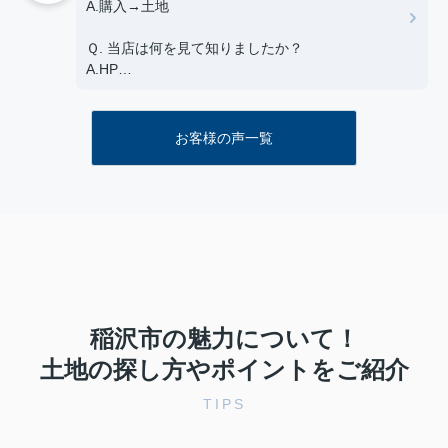
A.購入→土地
Ｑ. ご友人や知人が不動産の購入や売却を考えてい
る場合、当店を薦めようと思いますか？
Ｑ. 当店は何を見て知りましたか？
A.はい
A.HP
Ｑ. 当店へのご意見やご要望、担当エージェントへ
Ｑ. エージェントの対応について
のアドバイスやメッセージ等、何でもお書き下さ
A. 担当：金原 ◎とても満足
い。
お客様の声一覧
A.安心してお土地を買えました
Ｑ. ご友人や知人が不動産の購入や売却を考えてい
る場合、当店を薦めようと思いますか？
A.はい
Ｑ. 当店へのご意見やご要望、担当エージェントへ
のアドバイスやメッセージ等、何でもお書き下さ
い。
A.新築戸建予定でしたが、いろいろアドバイスをも
稲沢市の魅力について！
らい土地を購入し注文住宅に決めることができまし
た。
土地の探し方やポイントをご紹介
戸建、注文住宅でまよい何度も相談にのって下さり
TIPS
ありがとうございました。