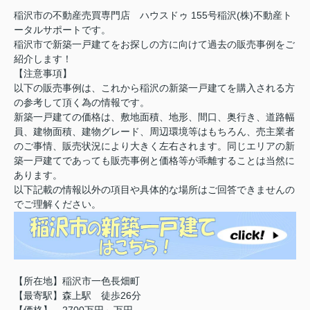
稲沢市の不動産売買専門店 ハウスドゥ 155号稲沢(株)不動産ト
ータルサポートです。
稲沢市で新築一戸建てをお探しの方に向けて過去の販売事例をご
紹介します！
【注意事項】
以下の販売事例は、これから稲沢の新築一戸建てを購入される方
の参考して頂く為の情報です。
新築一戸建ての価格は、敷地面積、地形、間口、奥行き、道路幅
員、建物面積、建物グレード、周辺環境等はもちろん、売主業者
のご事情、販売状況により大きく左右されます。同じエリアの新
築一戸建てであっても販売事例と価格等が乖離することは当然に
あります。
以下記載の情報以外の項目や具体的な場所はご回答できませんの
でご理解ください。
【所在地】稲沢市一色長畑町
【最寄駅】森上駅 徒歩26分
【価格】 2700万円～万円