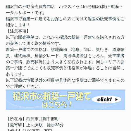
稲沢市の不動産売買専門店 ハウスドゥ 155号稲沢(株)不動産ト
ータルサポートです。
稲沢市で新築一戸建てをお探しの方に向けて過去の販売事例をご
紹介します！
【注意事項】
以下の販売事例は、これから稲沢の新築一戸建てを購入される方
の参考して頂く為の情報です。
新築一戸建ての価格は、敷地面積、地形、間口、奥行き、道路幅
員、建物面積、建物グレード、周辺環境等はもちろん、売主業者
のご事情、販売状況により大きく左右されます。同じエリアの新
築一戸建てであっても販売事例と価格等が乖離することは当然に
あります。
以下記載の情報以外の項目や具体的な場所はご回答できませんの
でご理解ください。
【所在地】稲沢市井堀中郷町
【最寄駅】上丸渕駅 徒歩38分
【価格】2100万円～万円