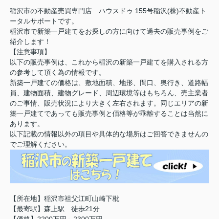
稲沢市の不動産売買専門店 ハウスドゥ 155号稲沢(株)不動産ト
ータルサポートです。
稲沢市で新築一戸建てをお探しの方に向けて過去の販売事例をご
紹介します！
【注意事項】
以下の販売事例は、これから稲沢の新築一戸建てを購入される方
の参考して頂く為の情報です。
新築一戸建ての価格は、敷地面積、地形、間口、奥行き、道路幅
員、建物面積、建物グレード、周辺環境等はもちろん、売主業者
のご事情、販売状況により大きく左右されます。同じエリアの新
築一戸建てであっても販売事例と価格等が乖離することは当然に
あります。
以下記載の情報以外の項目や具体的な場所はご回答できませんの
でご理解ください。
【所在地】稲沢市祖父江町山崎下枇
【最寄駅】森上駅 徒歩21分
【価格】2200万円～2300万円