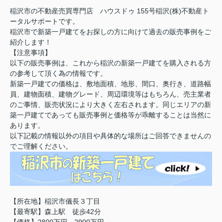
稲沢市の不動産売買専門店 ハウスドゥ 155号稲沢(株)不動産ト
ータルサポートです。
稲沢市で新築一戸建てをお探しの方に向けて過去の販売事例をご
紹介します！
【注意事項】
以下の販売事例は、これから稲沢の新築一戸建てを購入される方
の参考して頂く為の情報です。
新築一戸建ての価格は、敷地面積、地形、間口、奥行き、道路幅
員、建物面積、建物グレード、周辺環境等はもちろん、売主業者
のご事情、販売状況により大きく左右されます。同じエリアの新
築一戸建てであっても販売事例と価格等が乖離することは当然に
あります。
以下記載の情報以外の項目や具体的な場所はご回答できませんの
でご理解ください。
【所在地】稲沢市儀長３丁目
【最寄駅】森上駅 徒歩42分
【価格】2800万円～2900万円