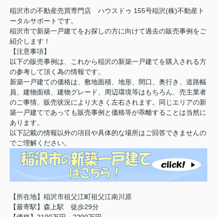
稲沢市の不動産売買専門店 ハウスドゥ 155号稲沢(株)不動産ト
ータルサポートです。
稲沢市で新築一戸建てをお探しの方に向けて過去の販売事例をご
紹介します！
【注意事項】
以下の販売事例は、これから稲沢の新築一戸建てを購入される方
の参考して頂く為の情報です。
新築一戸建ての価格は、敷地面積、地形、間口、奥行き、道路幅
員、建物面積、建物グレード、周辺環境等はもちろん、売主業者
のご事情、販売状況により大きく左右されます。同じエリアの新
築一戸建てであっても販売事例と価格等が乖離することは当然に
あります。
以下記載の情報以外の項目や具体的な場所はご回答できませんの
でご理解ください。
【所在地】稲沢市祖父江町祖父江南川原
【最寄駅】森上駅 徒歩29分
【価格】2100万円～2200万円