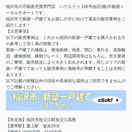
稲沢市の不動産売買専門店 ハウスドゥ 155号稲沢(株)不動産ト
ータルサポートです。
稲沢市で新築一戸建てをお探しの方に向けて過去の販売事例をご
紹介します！
【注意事項】
以下の販売事例は、これから稲沢の新築一戸建てを購入される方
の参考して頂く為の情報です。
新築一戸建ての価格は、敷地面積、地形、間口、奥行き、道路幅
員、建物面積、建物グレード、周辺環境等はもちろん、売主業者
のご事情、販売状況により大きく左右されます。同じエリアの新
築一戸建てであっても販売事例と価格等が乖離することは当然に
あります。
以下記載の情報以外の項目や具体的な場所はご回答できませんの
でご理解ください。
【所在地】稲沢市祖父江町祖父江高熊
【最寄駅】森上駅 徒歩25分
【価格】2000万円～2100万円