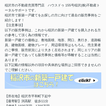
稲沢市の不動産売買専門店 ハウスドゥ 155号稲沢(株)不動産ト
ータルサポートです。
稲沢市で新築一戸建てをお探しの方に向けて過去の販売事例をご
紹介します！
【注意事項】
以下の販売事例は、これから稲沢の新築一戸建てを購入される方
の参考して頂く為の情報です。
新築一戸建ての価格は、敷地面積、地形、間口、奥行き、道路幅
員、建物面積、建物グレード、周辺環境等はもちろん、売主業者
のご事情、販売状況により大きく左右されます。同じエリアの新
築一戸建てであっても販売事例と価格等が乖離することは当然に
あります。
以下記載の情報以外の項目や具体的な場所はご回答できませんの
でご理解ください。
【所在地】稲沢市平和町下起中
【最寄駅】渕高駅 徒歩11分
【価格】1600万円～1700万円