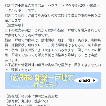
稲沢市の不動産売買専門店 ハウスドゥ 155号稲沢(株)不動産ト
ータルサポートです。
稲沢市で新築一戸建てをお探しの方に向けて過去の販売事例をご
紹介します！
【注意事項】
以下の販売事例は、これから稲沢の新築一戸建てを購入される方
の参考して頂く為の情報です。
新築一戸建ての価格は、敷地面積、地形、間口、奥行き、道路幅
員、建物面積、建物グレード、周辺環境等はもちろん、売主業者
のご事情、販売状況により大きく左右されます。同じエリアの新
築一戸建てであっても販売事例と価格等が乖離することは当然に
あります。
以下記載の情報以外の項目や具体的な場所はご回答できませんの
でご理解ください。
【所在地】稲沢市平和町法立巽屋敷
【最寄駅】丸渕駅 徒歩15分
【価格】2000万円～2100万円