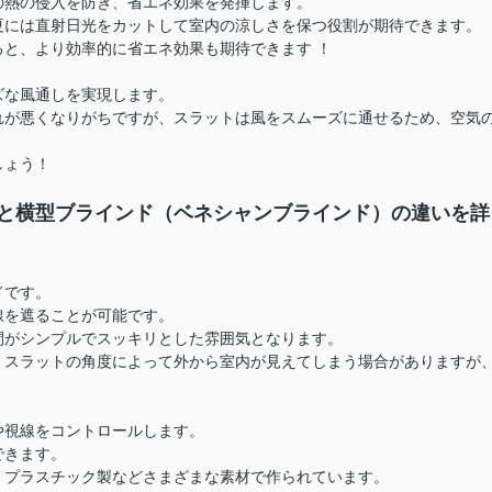
の熱の侵入を防ぎ、省エネ効果を発揮します。
夏には直射日光をカットして室内の涼しさを保つ役割が期待できます。
と、より効率的に省エネ効果も期待できます ！
ズな風通しを実現します。
れが悪くなりがちですが、スラットは風をスムーズに通せるため、空気
しょう！
と横型ブラインド（ベネシャンブラインド）の違いを詳
ドです。
線を遮ることが可能です。
間がシンプルでスッキリとした雰囲気となります。
、スラットの角度によって外から室内が見えてしまう場合がありますが
や視線をコントロールします。
できます。
、プラスチック製などさまざまな素材で作られています。