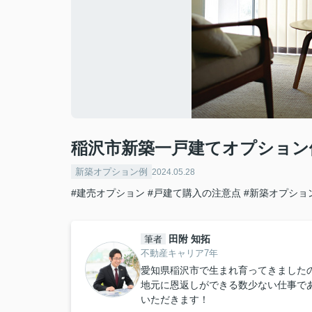
稲沢市新築一戸建てオプション
新築オプション例
2024.05.28
#建売オプション
#戸建て購入の注意点
#新築オプショ
田附 知拓
筆者
不動産キャリア7年
愛知県稲沢市で生まれ育ってきました
地元に恩返しができる数少ない仕事で
いただきます！