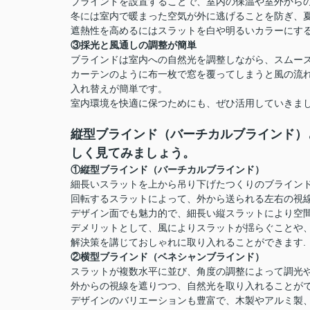
ブラインドを設置することで、室内の保温や室外から
冬には室内で暖まった空気が外に逃げることを防ぎ、
遮熱性を高めるにはスラットを白や明るいカラーにする
③採光と風通しの調整が簡単
ブラインドは室内への自然光を調整しながら、スムー
カーテンのように布一枚で窓を覆ってしまうと風の流
入れ替えが簡単です。
室内環境を快適に保つためにも、ぜひ活用していきま
縦型ブラインド（バーチカルブラインド）
しく見てみましょう。
①縦型ブラインド（バーチカルブラインド）
細長いスラットを上から吊り下げたつくりのブライン
回転するスラットによって、外から送られる左右の視
デザイン面でも魅力的で、細長い縦スラットにより空
デメリットとして、風によりスラットが揺らぐことや
解決策を講じておしゃれに取り入れることができます.
②横型ブラインド（ベネシャンブラインド）
スラットが複数水平に並び、角度の調整によって調光
外からの視線を遮りつつ、自然光を取り入れることが
デザインのバリエーションも豊富で、木製やアルミ製