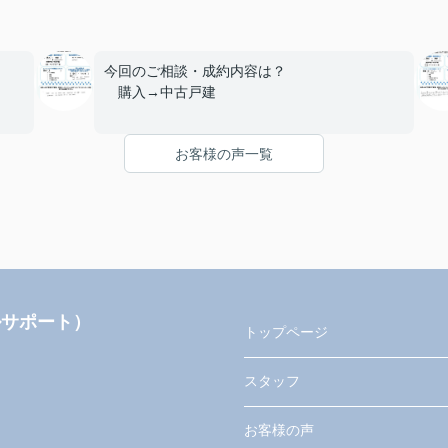
今回のご相談・成約内容は？
購入→中古戸建
■エージェントの対応について
お客様の声一覧
とても満足
考え
■ご友人や知人が不動産の購入や売却を考えて
？
いる場合、当店を薦めようと思いますか？
はい
ェン
■当店へのご意見やご要望、担当エージェント
お書
へのアドバイスやメッセージ等、何でもお書き
ルサポート）
下さい。
トップページ
Thank you so much for assisting us very
kindly.
スタッフ
Especially Mr.MASAYA he is the best.
お客様の声