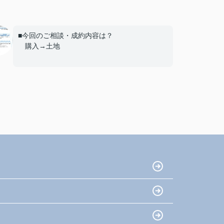
■今回のご相談・成約内容は？
購入→土地
■エージェントの対応について
とても満足
■ご友人や知人が不動産の購入や売却を考えて
いる場合、当店を薦めようと思いますか？
はい
■当店へのご意見やご要望、担当エージェント
へのアドバイスやメッセージ等、何でもお書き
下さい。
初めての事でわからない部々をていねいに教
えていただきました。
不安な気持ちや、グチにも対応いただいて本
当に感謝しています。