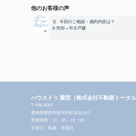
他のお客様の声
Ｑ. 今回のご相談・成約内容は？
A.売却→中古戸建
Ｑ. エージェントの対応について
A. 担当：田附 ◎とても満足
Ｑ. ご友人や知人が不動産の購入や売却を
ている場合、当店を薦めようと思いますか
A.はい
Ｑ. 当店へのご意見やご要望、担当エージ
トへのアドバイスやメッセージ等、何でも
ハウスドゥ 愛西（株式会社不動産トータ
き下さい。
A.頑張っていただきました。
〒496-8007
愛知県愛西市南河田町高台10-2
営業時間：
10：00～18：00
定休日：
毎週 水曜日