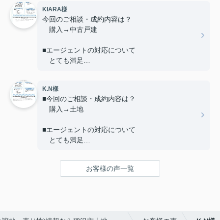
Ｑ. ご友人や知人が不動産の購入や売却を考えてい
KIARA様
る場合、当店を薦めようと思いますか？
今回のご相談・成約内容は？
A.はい
購入→中古戸建
Ｑ. 当店へのご意見やご要望、担当エージェントへ
■エージェントの対応について
のアドバイスやメッセージ等、何でもお書き下さ
とても満足
い。
A.頑張っていただきました。
■ご友人や知人が不動産の購入や売却を考えている
K.N様
場合、当店を薦めようと思いますか？
■今回のご相談・成約内容は？
はい
購入→土地
■当店へのご意見やご要望、担当エージェントへの
■エージェントの対応について
アドバイスやメッセージ等、何でもお書き下さい。
とても満足
Thank you so much for assisting us very kindly.
Especially Mr.MASAYA he is the best.
■ご友人や知人が不動産の購入や売却を考えている
お客様の声一覧
場合、当店を薦めようと思いますか？
はい
■当店へのご意見やご要望、担当エージェントへの
アドバイスやメッセージ等、何でもお書き下さい。