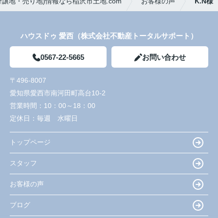
譲地・売り地)情報なら稲沢市土地.com
お客様の声
K.N様
初めての事でわからない部々をていねいに教えて
いただきました。
不安な気持ちや、グチにも対応いただいて本当に
感謝しています。
ハウスドゥ 愛西（株式会社不動産トータルサポート）
0567-22-5665
お問い合わせ
〒496-8007
愛知県愛西市南河田町高台10-2
営業時間：
10：00～18：00
定休日：
毎週 水曜日
トップページ
スタッフ
お客様の声
ブログ