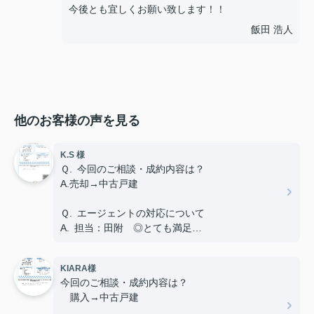
今後とも宜しくお願い致します！！
飯田 浩人
他のお客様の声を見る
K.S 様
Ｑ. 今回のご相談・成約内容は？
A.売却→中古戸建
Ｑ. エージェントの対応について
A. 担当：田附 ◎とても満足
Ｑ. ご友人や知人が不動産の購入や売却を考えてい
KIARA様
る場合、当店を薦めようと思いますか？
今回のご相談・成約内容は？
A.はい
購入→中古戸建