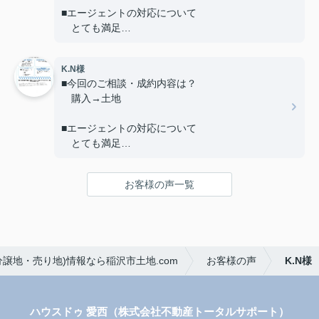
Ｑ. 当店へのご意見やご要望、担当エージェントへ
■エージェントの対応について
のアドバイスやメッセージ等、何でもお書き下さ
とても満足
い。
A.頑張っていただきました。
■ご友人や知人が不動産の購入や売却を考えている
K.N様
場合、当店を薦めようと思いますか？
■今回のご相談・成約内容は？
はい
購入→土地
■当店へのご意見やご要望、担当エージェントへの
■エージェントの対応について
アドバイスやメッセージ等、何でもお書き下さい。
とても満足
Thank you so much for assisting us very kindly.
Especially Mr.MASAYA he is the best.
■ご友人や知人が不動産の購入や売却を考えている
お客様の声一覧
場合、当店を薦めようと思いますか？
はい
■当店へのご意見やご要望、担当エージェントへの
アドバイスやメッセージ等、何でもお書き下さい。
譲地・売り地)情報なら稲沢市土地.com
お客様の声
K.N様
初めての事でわからない部々をていねいに教えて
いただきました。
不安な気持ちや、グチにも対応いただいて本当に
感謝しています。
ハウスドゥ 愛西（株式会社不動産トータルサポート）