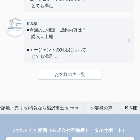
のアドバイスやメッセージ等、何でもお書き下さ
とても満足
い。
A.頑張っていただきました。
■ご友人や知人が不動産の購入や売却を考えている
K.N様
場合、当店を薦めようと思いますか？
■今回のご相談・成約内容は？
はい
購入→土地
■当店へのご意見やご要望、担当エージェントへの
■エージェントの対応について
アドバイスやメッセージ等、何でもお書き下さい。
とても満足
Thank you so much for assisting us very kindly.
Especially Mr.MASAYA he is the best.
■ご友人や知人が不動産の購入や売却を考えている
お客様の声一覧
場合、当店を薦めようと思いますか？
はい
■当店へのご意見やご要望、担当エージェントへの
アドバイスやメッセージ等、何でもお書き下さい。
譲地・売り地)情報なら稲沢市土地.com
お客様の声
K.N様
初めての事でわからない部々をていねいに教えて
いただきました。
不安な気持ちや、グチにも対応いただいて本当に
感謝しています。
ハウスドゥ 愛西（株式会社不動産トータルサポート）