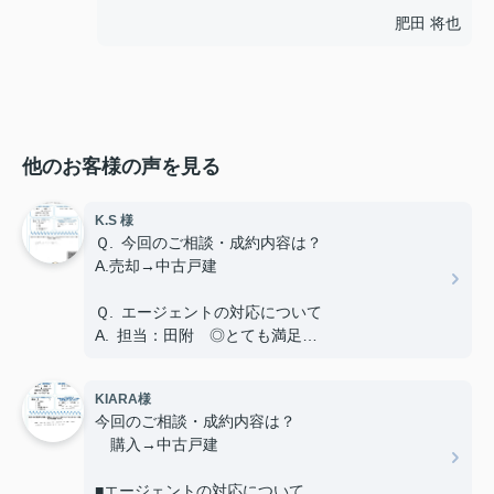
肥田 将也
他のお客様の声を見る
K.S 様
Ｑ. 今回のご相談・成約内容は？
A.売却→中古戸建
Ｑ. エージェントの対応について
A. 担当：田附 ◎とても満足
Ｑ. ご友人や知人が不動産の購入や売却を考えてい
KIARA様
る場合、当店を薦めようと思いますか？
今回のご相談・成約内容は？
A.はい
購入→中古戸建
Ｑ. 当店へのご意見やご要望、担当エージェントへ
■エージェントの対応について