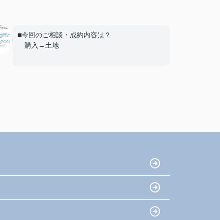
■今回のご相談・成約内容は？
購入→土地
■エージェントの対応について
とても満足
■ご友人や知人が不動産の購入や売却を考えて
いる場合、当店を薦めようと思いますか？
はい
■当店へのご意見やご要望、担当エージェント
へのアドバイスやメッセージ等、何でもお書き
下さい。
初めての事でわからない部々をていねいに教
えていただきました。
不安な気持ちや、グチにも対応いただいて本
当に感謝しています。