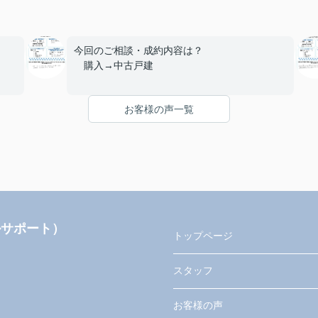
今回のご相談・成約内容は？
購入→中古戸建
■エージェントの対応について
お客様の声一覧
とても満足
考え
■ご友人や知人が不動産の購入や売却を考えて
？
いる場合、当店を薦めようと思いますか？
はい
ェン
■当店へのご意見やご要望、担当エージェント
お書
へのアドバイスやメッセージ等、何でもお書き
ルサポート）
下さい。
トップページ
Thank you so much for assisting us very
kindly.
スタッフ
Especially Mr.MASAYA he is the best.
お客様の声