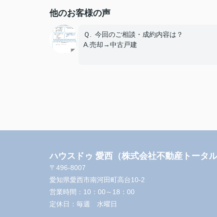
他のお客様の声
Ｑ. 今回のご相談・成約内容は？
A.売却→中古戸建
Ｑ. エージェントの対応について
A. 担当：田附 ◎とても満足
Ｑ. ご友人や知人が不動産の購入や売却を
ている場合、当店を薦めようと思いますか
A.はい
Ｑ. 当店へのご意見やご要望、担当エージ
トへのアドバイスやメッセージ等、何でも
ハウスドゥ 愛西（株式会社不動産トータ
き下さい。
A.頑張っていただきました。
〒496-8007
愛知県愛西市南河田町高台10-2
営業時間：
10：00～18：00
定休日：
毎週 水曜日