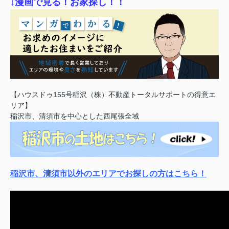
↓漫画で見る！お家探し！！
【ハウスドゥ155号稲沢（株）不動産トータルサポートの得意エ
リア】
稲沢市、清須市を中心とした西尾張全域
稲沢市、清須市以外のエリアでお探しの方はこちら！