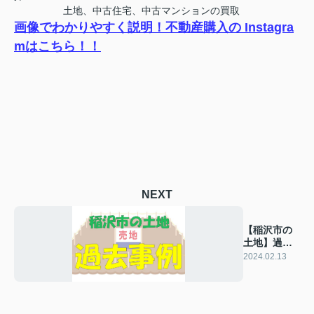
土地、中古住宅、中古マンションの買取
画像でわかりやすく説明！不動産購入の Instagra
mはこちら！！
NEXT
【稲沢市の
土地】過去
の販売事例
2024.02.13