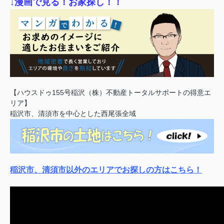
↓漫画で見る！お家探し！！
【ハウスドゥ155号稲沢（株）不動産トータルサポートの得意エ
リア】
稲沢市、清須市を中心とした西尾張全域
稲沢市、清須市以外のエリアでお探しの方はこちら！