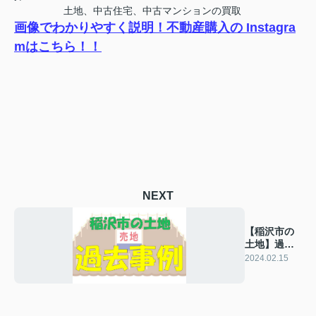
土地、中古住宅、中古マンションの買取
画像でわかりやすく説明！不動産購入の Instagra
mはこちら！！
NEXT
【稲沢市の
土地】過去
の販売事例
2024.02.15