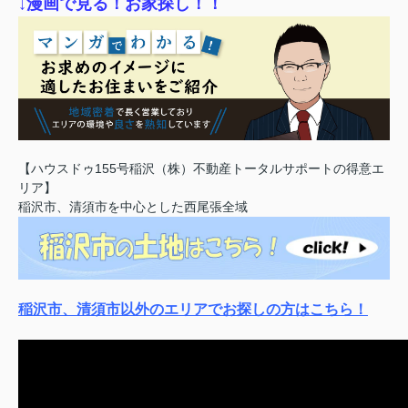
↓漫画で見る！お家探し！！
【ハウスドゥ155号稲沢（株）不動産トータルサポートの得意エ
リア】
稲沢市、清須市を中心とした西尾張全域
稲沢市、清須市以外のエリアでお探しの方はこちら！