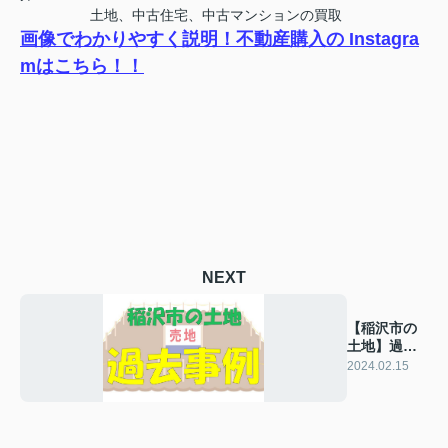
土地、中古住宅、中古マンションの買取
画像でわかりやすく説明！不動産購入の Instagra
mはこちら！！
NEXT
【稲沢市の
土地】過去
の販売事例
2024.02.15