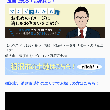
↓漫画で見る！お家探し！！
【ハウスドゥ155号稲沢（株）不動産トータルサポートの得意エ
リア】
稲沢市、清須市を中心とした西尾張全域
稲沢市、清須市以外のエリアでお探しの方はこちら！