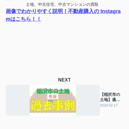
土地、中古住宅、中古マンションの買取
画像でわかりやすく説明！不動産購入の Instagra
mはこちら！！
NEXT
【稲沢市の
土地】過去
の販売事例
2024.02.17