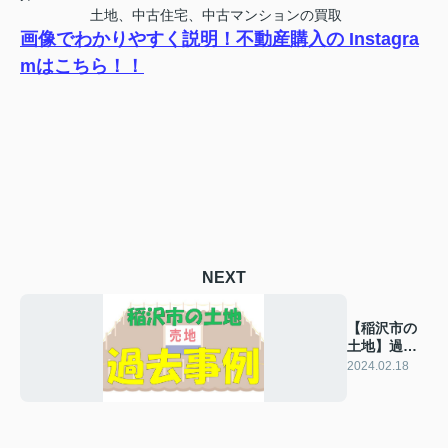
土地、中古住宅、中古マンションの買取
画像でわかりやすく説明！不動産購入の Instagra
mはこちら！！
NEXT
【稲沢市の
土地】過去
の販売事例
2024.02.18