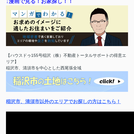
↓漫画で見る！お家探し！！
【ハウスドゥ155号稲沢（株）不動産トータルサポートの得意エ
リア】
稲沢市、清須市を中心とした西尾張全域
稲沢市、清須市以外のエリアでお探しの方はこちら！