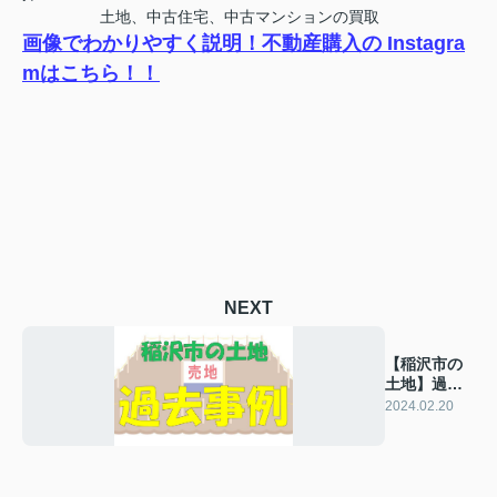
土地、中古住宅、中古マンションの買取
画像でわかりやすく説明！不動産購入の Instagra
mはこちら！！
NEXT
【稲沢市の
土地】過去
の販売事例
2024.02.20