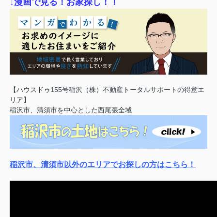
↓漫画で見る！お家探し！！
【ハウスドゥ155号稲沢（株）不動産トータルサポートの得意エ
リア】
稲沢市、清須市を中心とした西尾張全域
稲沢市、清須市以外のエリアでお探しの方はこちら！