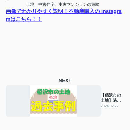
土地、中古住宅、中古マンションの買取
画像でわかりやすく説明！不動産購入の Instagra
mはこちら！！
NEXT
【稲沢市の
土地】過去
の販売事例
2024.02.22