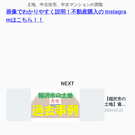
土地、中古住宅、中古マンションの買取
画像でわかりやすく説明！不動産購入の Instagra
mはこちら！！
NEXT
【稲沢市の
土地】過去
の販売事例
2024.02.22