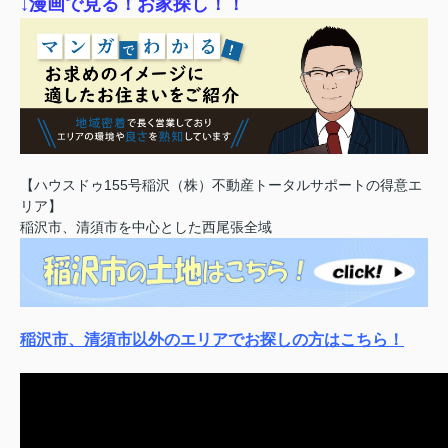
↓漫画で見る！お家探し！！
【ハウスドゥ155号稲沢（株）不動産トータルサポートの得意エ
リア】
稲沢市、清須市を中心とした西尾張全域
稲沢市、清須市以外のエリアでお探しの方はこちら！