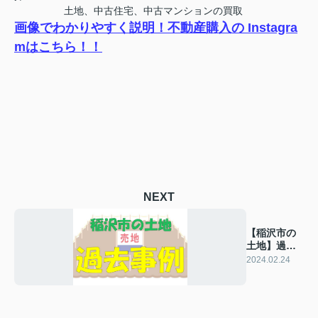
土地、中古住宅、中古マンションの買取
画像でわかりやすく説明！不動産購入の Instagra
mはこちら！！
NEXT
【稲沢市の
土地】過去
の販売事例
2024.02.24