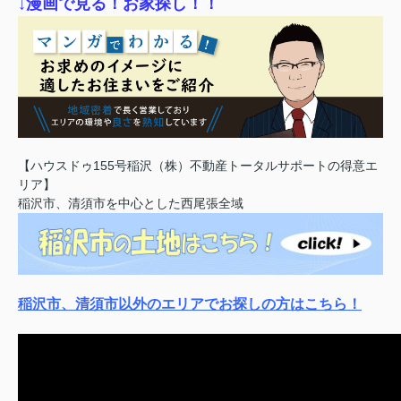
↓漫画で見る！お家探し！！
【ハウスドゥ155号稲沢（株）不動産トータルサポートの得意エ
リア】
稲沢市、清須市を中心とした西尾張全域
稲沢市、清須市以外のエリアでお探しの方はこちら！