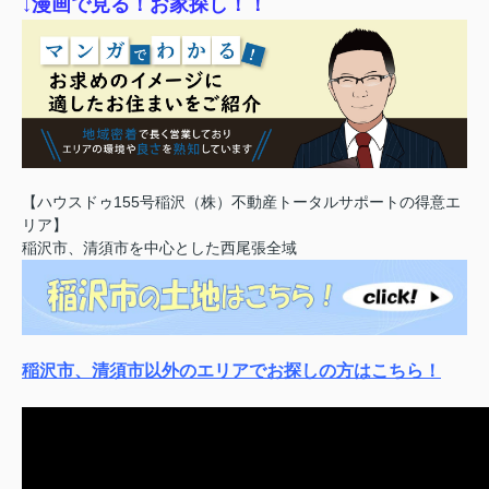
↓漫画で見る！お家探し！！
【ハウスドゥ155号稲沢（株）不動産トータルサポートの得意エ
リア】
稲沢市、清須市を中心とした西尾張全域
稲沢市、清須市以外のエリアでお探しの方はこちら！