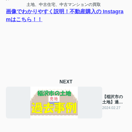
土地、中古住宅、中古マンションの買取
画像でわかりやすく説明！不動産購入の Instagra
mはこちら！！
NEXT
【稲沢市の
土地】過去
の販売事例
2024.02.27