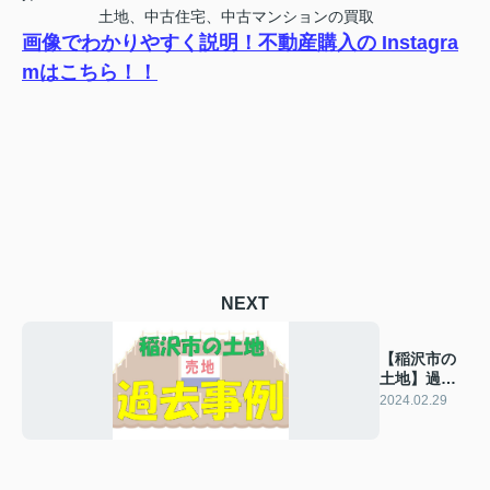
土地、中古住宅、中古マンションの買取
画像でわかりやすく説明！不動産購入の Instagra
mはこちら！！
NEXT
【稲沢市の
土地】過去
の販売事例
2024.02.29