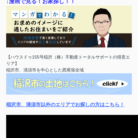
↓漫画で見る！お家探し！！
【ハウスドゥ155号稲沢（株）不動産トータルサポートの得意エ
リア】
稲沢市、清須市を中心とした西尾張全域
稲沢市、清須市以外のエリアでお探しの方はこちら！