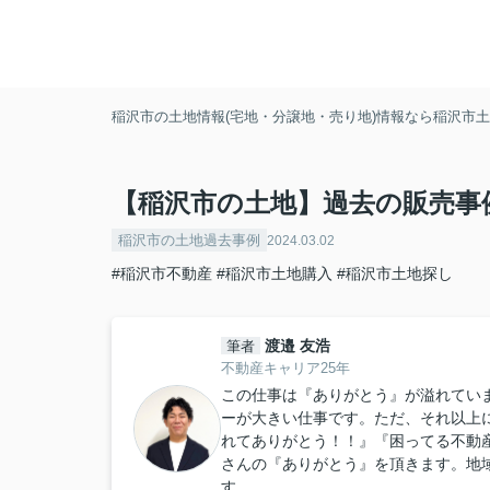
稲沢市の土地情報(宅地・分譲地・売り地)情報なら稲沢市土地
【稲沢市の土地】過去の販売事
稲沢市の土地過去事例
2024.03.02
#稲沢市不動産
#稲沢市土地購入
#稲沢市土地探し
渡邉 友浩
筆者
不動産キャリア25年
この仕事は『ありがとう』が溢れてい
ーが大きい仕事です。ただ、それ以上
れてありがとう！！』『困ってる不動
さんの『ありがとう』を頂きます。地
す。