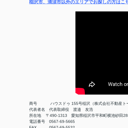
稲沢市、清須市以外のエリアでお探しの方はこ
商号
ハウスドゥ 155号稲沢（株式会社不動産ト
代表者名 代表取締役 渡邉 友浩
所在地 〒490-1313 愛知県稲沢市平和町横池砂田28
電話番号 0567-69-5665
FAX
0567-69-5532