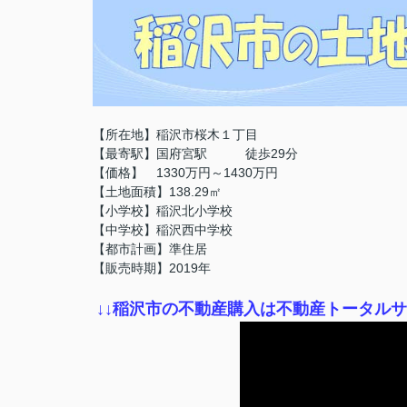
【所在地】稲沢市桜木１丁目
【最寄駅】国府宮駅 徒歩29分
【価格】 1330万円～1430万円
【土地面積】138.29㎡
【小学校】稲沢北小学校
【中学校】稲沢西中学校
【都市計画】準住居
【販売時期】2019年
↓
↓稲沢市の不動産購入は不動産トータル