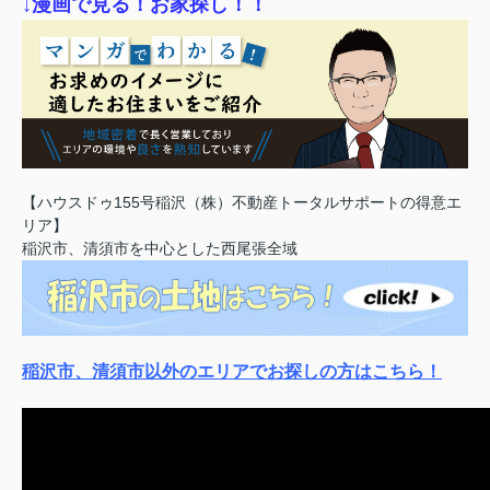
↓漫画で見る！お家探し！！
【ハウスドゥ155号稲沢（株）不動産トータルサポートの得意エ
リア】
稲沢市、清須市を中心とした西尾張全域
稲沢市、清須市以外のエリアでお探しの方はこちら！