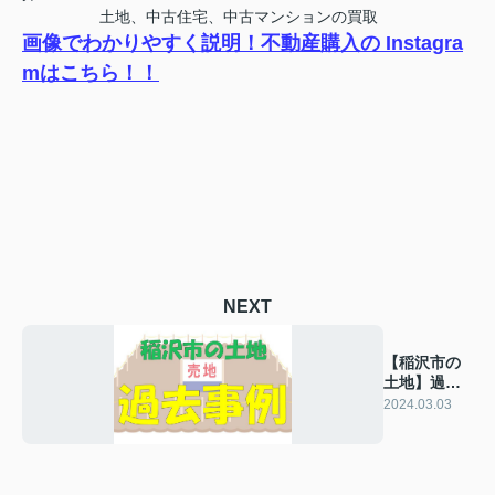
土地、中古住宅、中古マンションの買取
画像でわかりやすく説明！不動産購入の Instagra
mはこちら！！
NEXT
【稲沢市の
土地】過去
の販売事例
2024.03.03