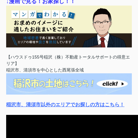
↓漫画で見る！お家探し！！
【ハウスドゥ155号稲沢（株）不動産トータルサポートの得意エ
リア】
稲沢市、清須市を中心とした西尾張全域
稲沢市、清須市以外のエリアでお探しの方はこちら！