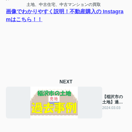
土地、中古住宅、中古マンションの買取
画像でわかりやすく説明！不動産購入の Instagra
mはこちら！！
NEXT
【稲沢市の
土地】過去
の販売事例
2024.03.03