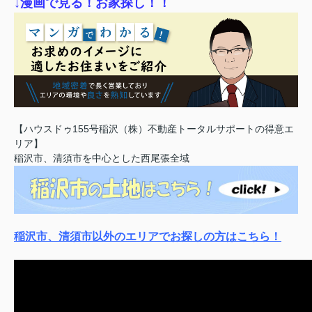
↓漫画で見る！お家探し！！
【ハウスドゥ155号稲沢（株）不動産トータルサポートの得意エ
リア】
稲沢市、清須市を中心とした西尾張全域
稲沢市、清須市以外のエリアでお探しの方はこちら！