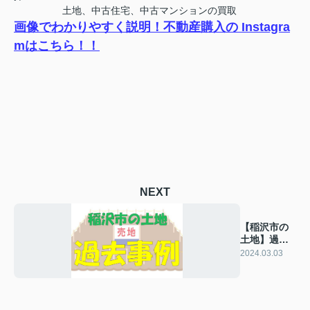
土地、中古住宅、中古マンションの買取
画像でわかりやすく説明！不動産購入の Instagra
mはこちら！！
NEXT
【稲沢市の
土地】過去
の販売事例
2024.03.03