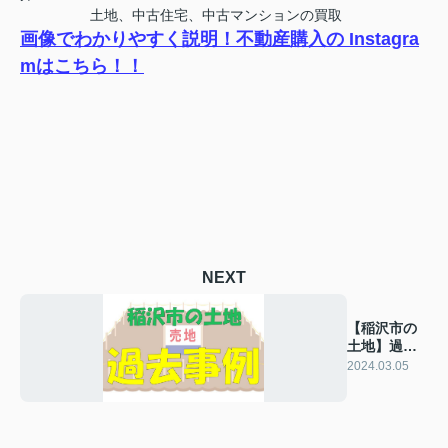
土地、中古住宅、中古マンションの買取
画像でわかりやすく説明！不動産購入の Instagra
mはこちら！！
NEXT
【稲沢市の
土地】過去
の販売事例
2024.03.05