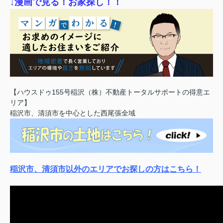
↓漫画で見る！お家探し！！
【ハウスドゥ155号稲沢（株）不動産トータルサポートの得意エ
リア】
稲沢市、清須市を中心とした西尾張全域
稲沢市、清須市以外のエリアでお探しの方はこちら！