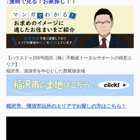
↓漫画で見る！お家探し！！
【ハウスドゥ155号稲沢（株）不動産トータルサポートの得意エ
リア】
稲沢市、清須市を中心とした西尾張全域
稲沢市、清須市以外のエリアでお探しの方はこちら！