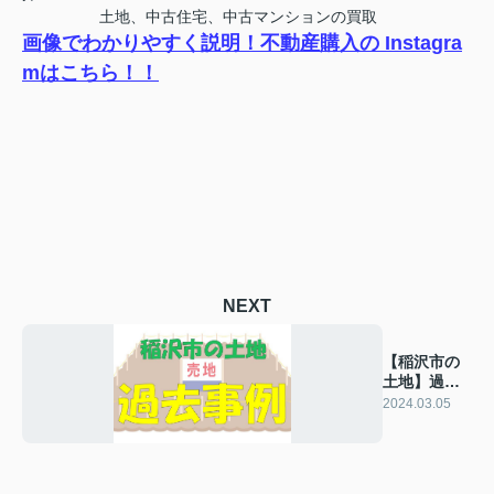
土地、中古住宅、中古マンションの買取
画像でわかりやすく説明！不動産購入の Instagra
mはこちら！！
NEXT
【稲沢市の
土地】過去
の販売事例
2024.03.05