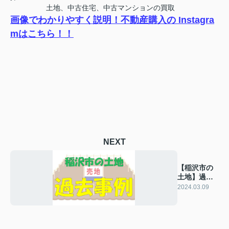
土地、中古住宅、中古マンションの買取
画像でわかりやすく説明！不動産購入の Instagra
mはこちら！！
NEXT
【稲沢市の
土地】過去
の販売事例
2024.03.09