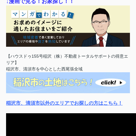
↓漫画で見る！お家探し！！
【ハウスドゥ155号稲沢（株）不動産トータルサポートの得意エ
リア】
稲沢市、清須市を中心とした西尾張全域
稲沢市、清須市以外のエリアでお探しの方はこちら！