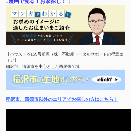
↓漫画で見る！お家探し！！
【ハウスドゥ155号稲沢（株）不動産トータルサポートの得意エ
リア】
稲沢市、清須市を中心とした西尾張全域
稲沢市、清須市以外のエリアでお探しの方はこちら！