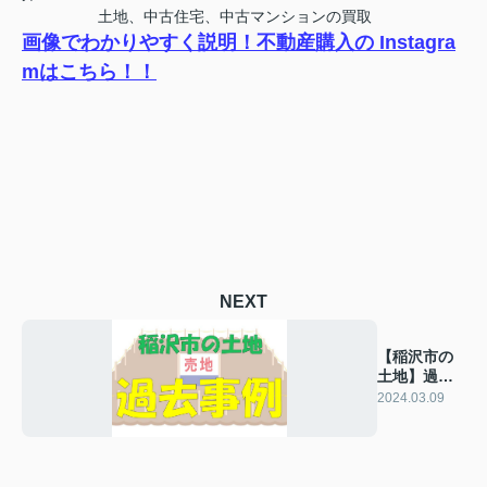
土地、中古住宅、中古マンションの買取
画像でわかりやすく説明！不動産購入の Instagra
mはこちら！！
NEXT
【稲沢市の
土地】過去
の販売事例
2024.03.09