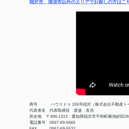
稲沢市、清須市以外のエリアでお探しの方はこ
商号
ハウスドゥ 155号稲沢（株式会社不動産ト
代表者名 代表取締役 渡邉 友浩
所在地 〒490-1313 愛知県稲沢市平和町横池砂田28
電話番号 0567-69-5665
FAX
0567-69-5532