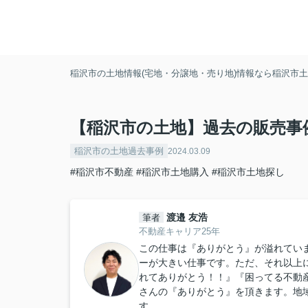
稲沢市の土地情報(宅地・分譲地・売り地)情報なら稲沢市土地
【稲沢市の土地】過去の販売事
稲沢市の土地過去事例
2024.03.09
#稲沢市不動産
#稲沢市土地購入
#稲沢市土地探し
渡邉 友浩
筆者
不動産キャリア25年
この仕事は『ありがとう』が溢れてい
ーが大きい仕事です。ただ、それ以上
れてありがとう！！』『困ってる不動
さんの『ありがとう』を頂きます。地
す。