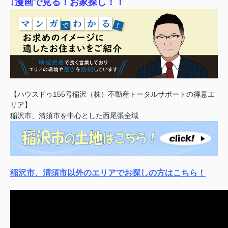
↓漫画で見る！お家探し！！
【ハウスドゥ155号稲沢（株）不動産トータルサポートの得意エ
リア】
稲沢市、清須市を中心とした西尾張全域
稲沢市、清須市以外のエリアでお探しの方はこちら！