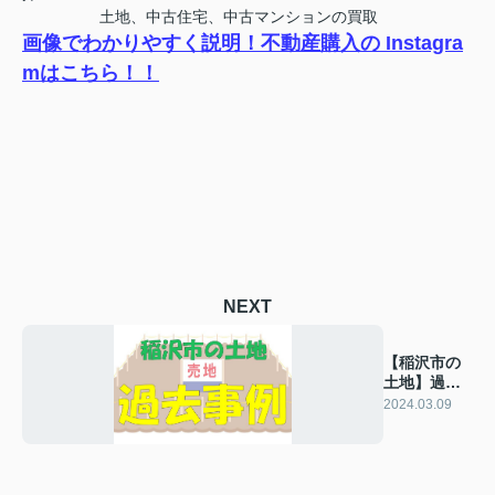
土地、中古住宅、中古マンションの買取
画像でわかりやすく説明！不動産購入の Instagra
mはこちら！！
NEXT
【稲沢市の
土地】過去
の販売事例
2024.03.09