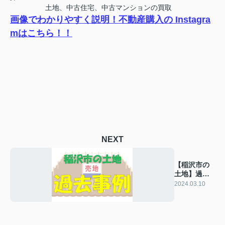
土地、中古住宅、中古マンションの買取
画像でわかりやすく説明！不動産購入の Instagra
mはこちら！！
NEXT
【稲沢市の
土地】過去
の販売事例
2024.03.10