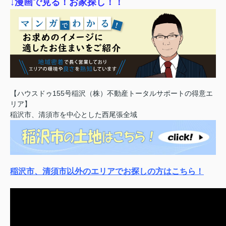
↓漫画で見る！お家探し！！
【ハウスドゥ155号稲沢（株）不動産トータルサポートの得意エ
リア】
稲沢市、清須市を中心とした西尾張全域
稲沢市、清須市以外のエリアでお探しの方はこちら！