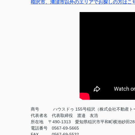
稲沢市、清須市以外のエリアでお探しの方はこ
商号
ハウスドゥ 155号稲沢（株式会社不動産ト
代表者名 代表取締役 渡邉 友浩
所在地 〒490-1313 愛知県稲沢市平和町横池砂田28
電話番号 0567-69-5665
FAX
0567-69-5532