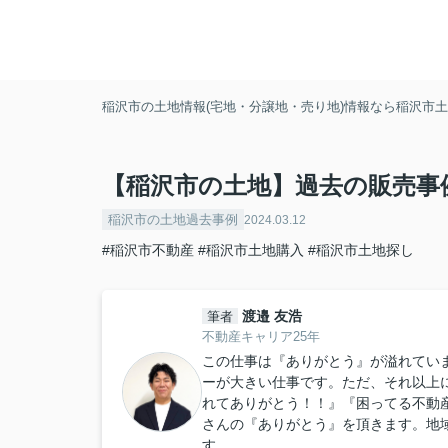
稲沢市の土地情報(宅地・分譲地・売り地)情報なら稲沢市土地
【稲沢市の土地】過去の販売事
稲沢市の土地過去事例
2024.03.12
#稲沢市不動産
#稲沢市土地購入
#稲沢市土地探し
渡邉 友浩
筆者
不動産キャリア25年
この仕事は『ありがとう』が溢れてい
ーが大きい仕事です。ただ、それ以上
れてありがとう！！』『困ってる不動
さんの『ありがとう』を頂きます。地
す。