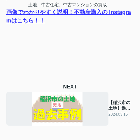
土地、中古住宅、中古マンションの買取
画像でわかりやすく説明！不動産購入の Instagra
mはこちら！！
NEXT
【稲沢市の
土地】過去
の販売事例
2024.03.15