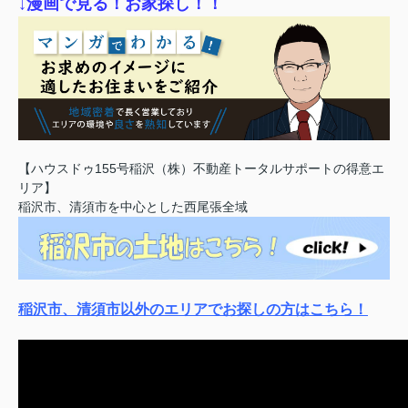
↓漫画で見る！お家探し！！
【ハウスドゥ155号稲沢（株）不動産トータルサポートの得意エ
リア】
稲沢市、清須市を中心とした西尾張全域
稲沢市、清須市以外のエリアでお探しの方はこちら！