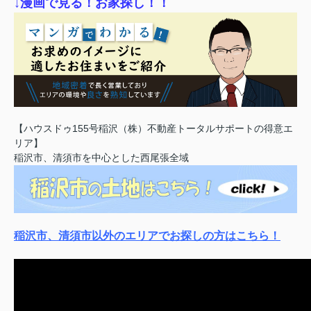
↓漫画で見る！お家探し！！
【ハウスドゥ155号稲沢（株）不動産トータルサポートの得意エ
リア】
稲沢市、清須市を中心とした西尾張全域
稲沢市、清須市以外のエリアでお探しの方はこちら！