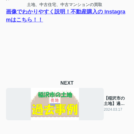
土地、中古住宅、中古マンションの買取
画像でわかりやすく説明！不動産購入の Instagra
mはこちら！！
NEXT
【稲沢市の
土地】過去
の販売事例
2024.03.17