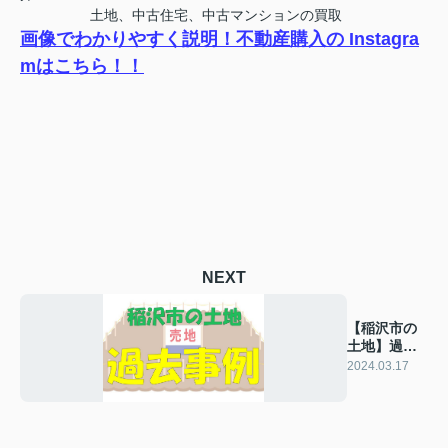
土地、中古住宅、中古マンションの買取
画像でわかりやすく説明！不動産購入の Instagra
mはこちら！！
NEXT
【稲沢市の
土地】過去
の販売事例
2024.03.17