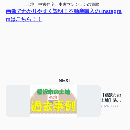
土地、中古住宅、中古マンションの買取
画像でわかりやすく説明！不動産購入の Instagra
mはこちら！！
NEXT
【稲沢市の
土地】過去
の販売事例
2024.03.21