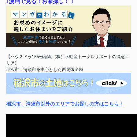
↓漫画で見る！お家探し！！
【ハウスドゥ155号稲沢（株）不動産トータルサポートの得意エ
リア】
稲沢市、清須市を中心とした西尾張全域
稲沢市、清須市以外のエリアでお探しの方はこちら！