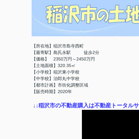
【所在地】稲沢市島寺西町
【最寄駅】島氏永
駅 徒歩2分
【価格】 2350万円～2450万円
【土地面積】320.35㎡
【小学校】稲沢東小学校
【中学校】治郎丸中学校
【都市計画】市街化調整区域
【販売時期】2020年
↓
↓稲沢市の不動産購入は不動産トータル