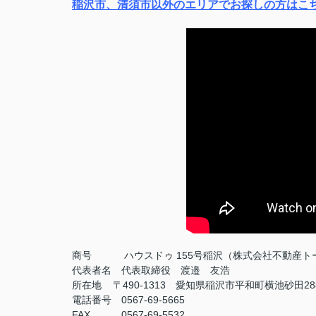
稲沢市、清須市以外のエリアでお探しの方はこ
商号
ハウスドゥ 155号稲沢（株式会社不動産ト
代表者名 代表取締役 渡邉 友浩
所在地 〒490-1313 愛知県稲沢市平和町横池砂田28
電話番号 0567-69-5665
FAX
0567-69-5532