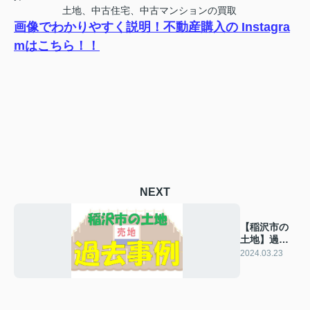
土地、中古住宅、中古マンションの買取
画像でわかりやすく説明！不動産購入の Instagra
mはこちら！！
NEXT
【稲沢市の
土地】過去
の販売事例
2024.03.23