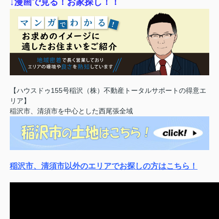
↓漫画で見る！お家探し！！
【ハウスドゥ155号稲沢（株）不動産トータルサポートの得意エ
リア】
稲沢市、清須市を中心とした西尾張全域
稲沢市、清須市以外のエリアでお探しの方はこちら！