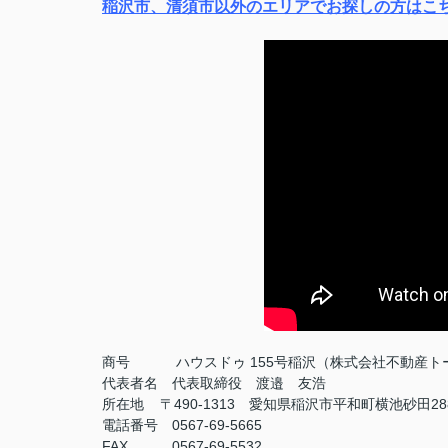
稲沢市、清須市以外のエリアでお探しの方はこ
商号
ハウスドゥ 155号稲沢（株式会社不動産ト
代表者名 代表取締役 渡邉 友浩
所在地 〒490-1313 愛知県稲沢市平和町横池砂田28
電話番号 0567-69-5665
FAX
0567-69-5532