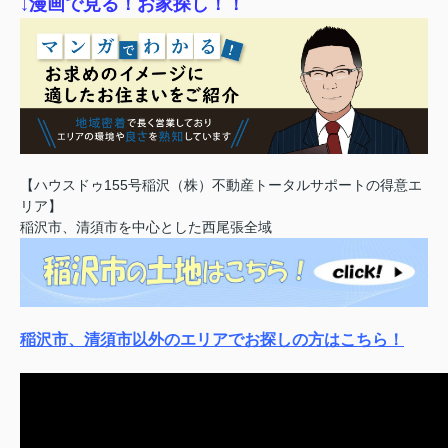
↓漫画で見る！お家探し！！
【ハウスドゥ155号稲沢（株）不動産トータルサポートの得意エ
リア】
稲沢市、清須市を中心とした西尾張全域
稲沢市、清須市以外のエリアでお探しの方はこちら！