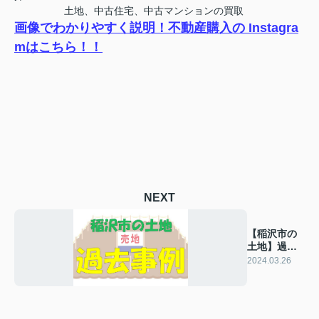
土地、中古住宅、中古マンションの買取
画像でわかりやすく説明！不動産購入の Instagra
mはこちら！！
NEXT
【稲沢市の
土地】過去
の販売事例
2024.03.26