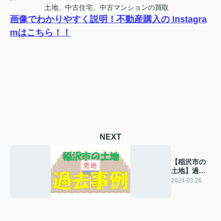
土地、中古住宅、中古マンションの買取
画像でわかりやすく説明！不動産購入の Instagra
mはこちら！！
NEXT
【稲沢市の
土地】過去
の販売事例
2024.03.26