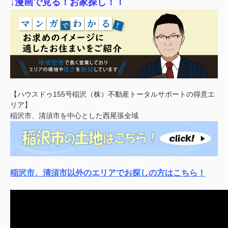
↓漫画で見る！お家探し！！
【ハウスドゥ155号稲沢（株）不動産トータルサポートの得意エ
リア】
稲沢市、清須市を中心とした西尾張全域
稲沢市、清須市以外のエリアでお探しの方はこちら！