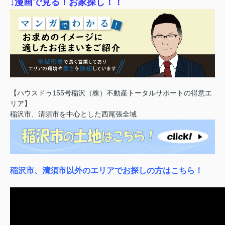
↓漫画で見る！お家探し！！
【ハウスドゥ155号稲沢（株）不動産トータルサポートの得意エ
リア】
稲沢市、清須市を中心とした西尾張全域
稲沢市、清須市以外のエリアでお探しの方はこちら！