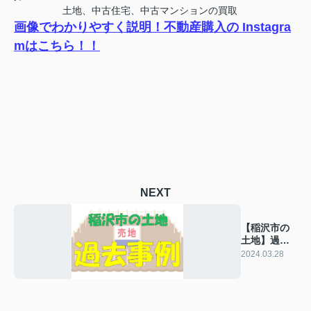
土地、中古住宅、中古マンションの買取
画像でわかりやすく説明！不動産購入の Instagra
mはこちら！！
NEXT
【稲沢市の
土地】過去
の販売事例
2024.03.28