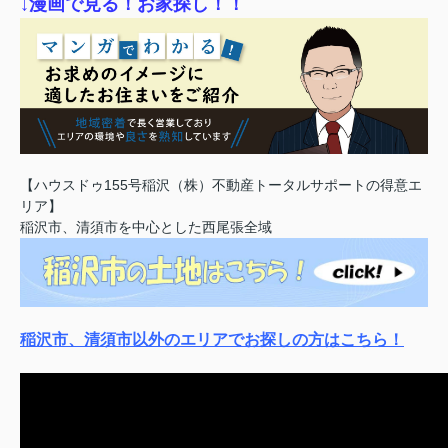
↓漫画で見る！お家探し！！
【ハウスドゥ155号稲沢（株）不動産トータルサポートの得意エ
リア】
稲沢市、清須市を中心とした西尾張全域
稲沢市、清須市以外のエリアでお探しの方はこちら！