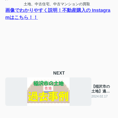
土地、中古住宅、中古マンションの買取
画像でわかりやすく説明！不動産購入の Instagra
mはこちら！！
NEXT
【稲沢市の
土地】過去
の販売事例
2024.02.17